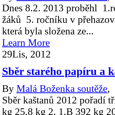
Dnes 8.2. 2013 proběhl 1.r
žáků 5. ročníku v přehazova
která byla složena ze...
Learn More
29
Lis, 2012
Sběr starého papíru a 
By
Malá Boženka soutěže
,
Sběr kaštanů 2012 pořadí t
kg 25,8 kg 2. 1.B 392 kg 20,