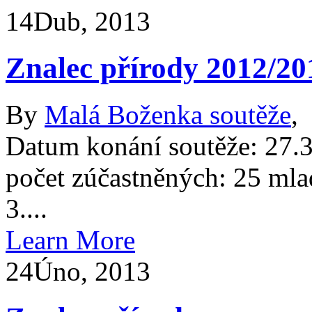
14
Dub, 2013
Znalec přírody 2012/20
By
Malá Boženka soutěže
,
Datum konání soutěže: 27.3
počet zúčastněných: 25 mladší
3....
Learn More
24
Úno, 2013