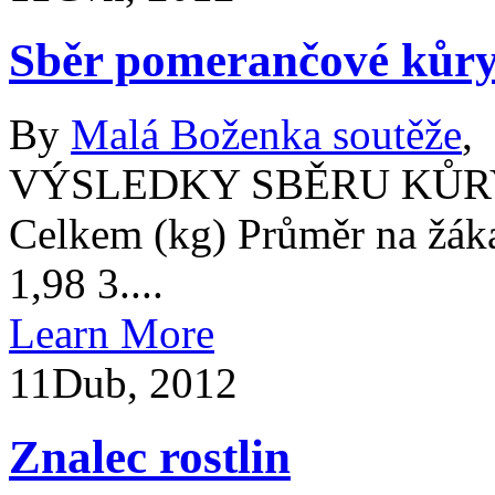
Sběr pomerančové kůry 
By
Malá Boženka soutěže
,
VÝSLEDKY SBĚRU KŮRY 2
Celkem (kg) Průměr na žáka
1,98 3....
Learn More
11
Dub, 2012
Znalec rostlin