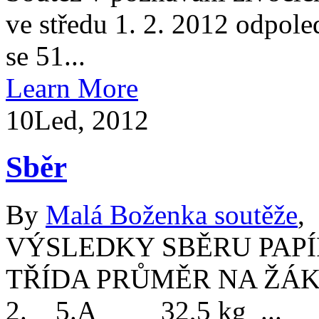
ve středu 1. 2. 2012 odpole
se 51...
Learn More
10
Led, 2012
Sběr
By
Malá Boženka soutěže
,
VÝSLEDKY SBĚRU PAPÍR
TŘÍDA PRŮMĚR NA ŽÁ
2. 5.A 32,5 kg ...