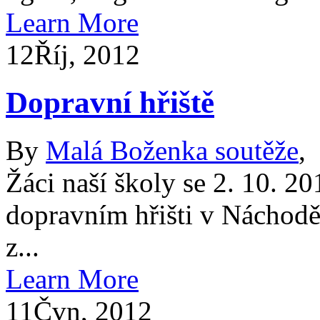
Learn More
12
Říj, 2012
Dopravní hřiště
By
Malá Boženka soutěže
,
Žáci naší školy se 2. 10. 20
dopravním hřišti v Náchodě
z...
Learn More
11
Čvn, 2012