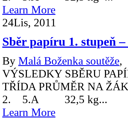
Learn More
24
Lis, 2011
Sběr papíru 1. stupeň 
By
Malá Boženka soutěže
,
VÝSLEDKY SBĚRU PAPÍR
TŘÍDA PRŮMĚR NA ŽÁ
2. 5.A 32,5 kg...
Learn More