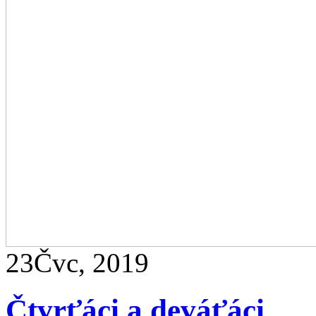
23
Čvc, 2019
Čtvrťáci a deváťáci