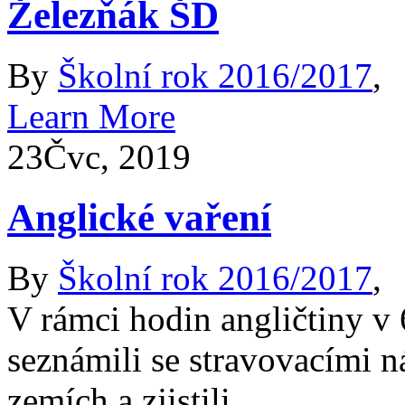
Železňák ŠD
By
Školní rok 2016/2017
,
Learn More
23
Čvc, 2019
Anglické vaření
By
Školní rok 2016/2017
,
V rámci hodin angličtiny v 
seznámili se stravovacími 
zemích a zjistili...