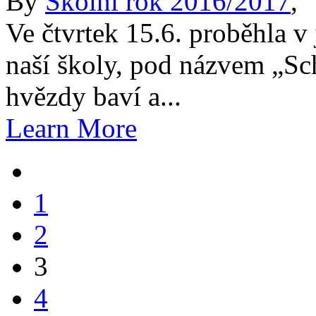
By
Školní rok 2016/2017
,
Ve čtvrtek 15.6. proběhla 
naší školy, pod názvem „Sc
hvězdy baví a...
Learn More
1
2
3
4