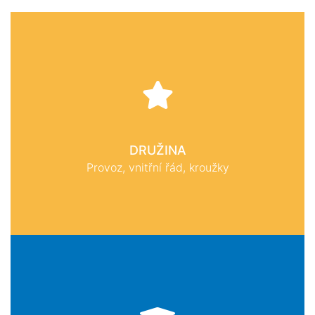
DRUŽINA
Provoz, vnitřní řád, kroužky