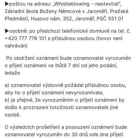
►poštou na adresu: „Whistleblowing – neotevírat“,
Základní škola Boženy Němcové v Jaroměři, Pražské
Předměstí, Husovo nám. 352, Jaroměř, PSČ 551 01
►osobně: po předchozí telefonické domluvě na tel. č.
+420 777 778 101 s příslušnou osobou (hovor není
nahráván)
Po obdržení oznámení bude oznamovatel vyrozuměn
o přijetí oznámení ve lhůtě 7 dní od jeho podání,
ledaže
a) oznamovatel výslovně požádal příslušnou osobu,
aby ho o přijetí oznámení nevyrozumívala,
b) je zřejmé, že vyrozuměním o přijetí oznámení by
došlo k prozrazení totožností oznamovatele jiné
osobě.
O výsledcích prošetření a posouzení oznámení bude
oznamovatel vyrozuměn do 30 dnů ode dne přijetí