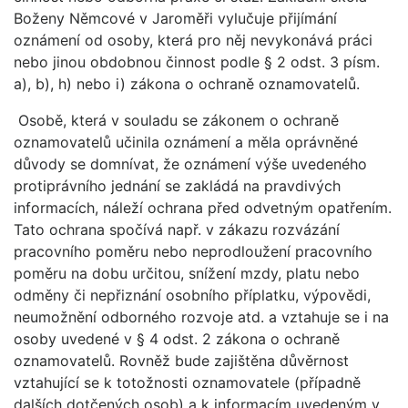
Boženy Němcové v Jaroměři vylučuje přijímání
oznámení od osoby, která pro něj nevykonává práci
nebo jinou obdobnou činnost podle § 2 odst. 3 písm.
a), b), h) nebo i) zákona o ochraně oznamovatelů.
Osobě, která v souladu se zákonem o ochraně
oznamovatelů učinila oznámení a měla oprávněné
důvody se domnívat, že oznámení výše uvedeného
protiprávního jednání se zakládá na pravdivých
informacích, náleží ochrana před odvetným opatřením.
Tato ochrana spočívá např. v zákazu rozvázání
pracovního poměru nebo neprodloužení pracovního
poměru na dobu určitou, snížení mzdy, platu nebo
odměny či nepřiznání osobního příplatku, výpovědi,
neumožnění odborného rozvoje atd. a vztahuje se i na
osoby uvedené v § 4 odst. 2 zákona o ochraně
oznamovatelů. Rovněž bude zajištěna důvěrnost
vztahující se k totožnosti oznamovatele (případně
dalších dotčených osob) a k informacím uvedeným v