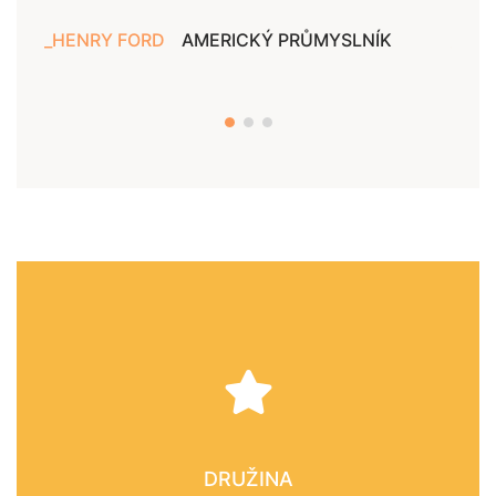
HENRY FORD
AMERICKÝ PRŮMYSLNÍK
JAN
DRUŽINA