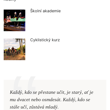
Školní akademie
Cyklistický kurz
Každý, kdo se přestane učit, je starý, ať je
Naši
mu dvacet nebo osmdesát. Každý, kdo se
cest,
stále učí, zůstává mladý.
nejd