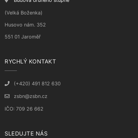
Budova druhého stupně
(Velká Boženka)
Husovo nám. 352
551 01 Jaroměř
RYCHLÝ KONTAKT
(+420) 491 812 630
zsbn@zsbn.cz
IČO: 709 26 662
SLEDUJTE NÁS