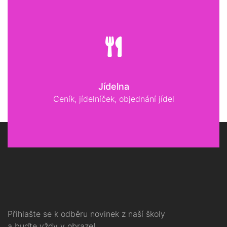
Jídelna
Ceník, jídelníček, objednání jídel
Přihlašte se k odběru novinek z naší školy
a buďte vždy v obraze!