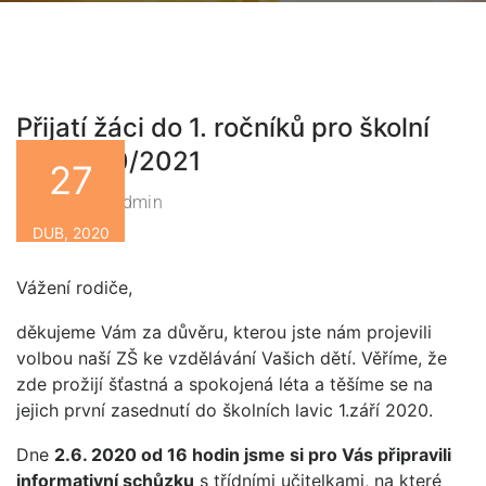
Přijatí žáci do 1. ročníků pro školní
rok 2020/2021
27
Zsbn-Admin
By
DUB, 2020
Vážení rodiče,
děkujeme Vám za důvěru, kterou jste nám projevili
volbou naší ZŠ ke vzdělávání Vašich dětí. Věříme, že
zde prožijí šťastná a spokojená léta a těšíme se na
jejich první zasednutí do školních lavic 1.září 2020.
Dne
2.6. 2020
od 16 hodin
jsme si pro Vás připravili
informativní schůzku
s třídními učitelkami, na které