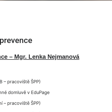
 prevence
nce – Mgr. Lenka Nejmanová
B – pracoviště ŠPP)
mné domluvě v EduPage
í – pracoviště ŠPP)