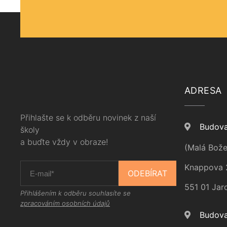
ADRESA
Přihlašte se k odběru novinek z naší
Budova
školy
a buďte vždy v obraze!
(Malá Bože
Knappova 
ODEBÍRAT
551 01 Jar
Přihlášením k odběru souhlasíte se
zpracováním osobních údajů
Budova