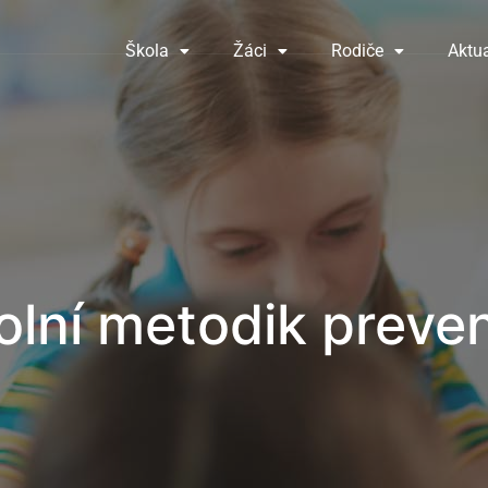
Škola
Žáci
Rodiče
Aktua
olní metodik preve