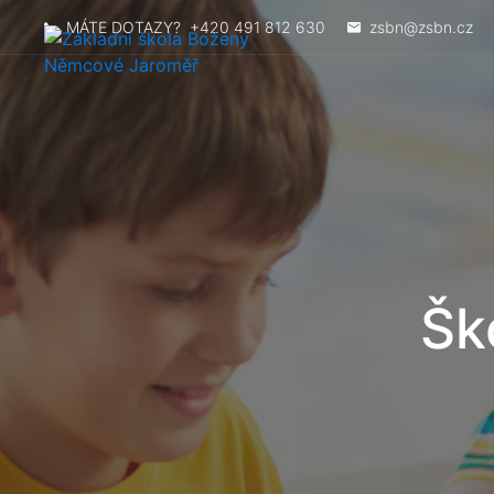
MÁTE DOTAZY?
+420 491 812 630
zsbn@zsbn.cz
Šk