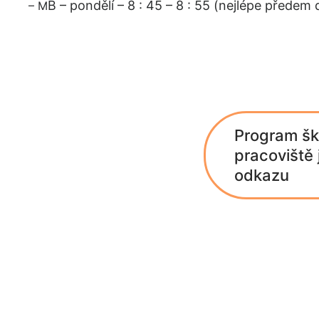
B – pondělí
– 8 : 45 – 8 : 55 (nejlépe předem d
– M
Program šk
pracoviště
odkazu