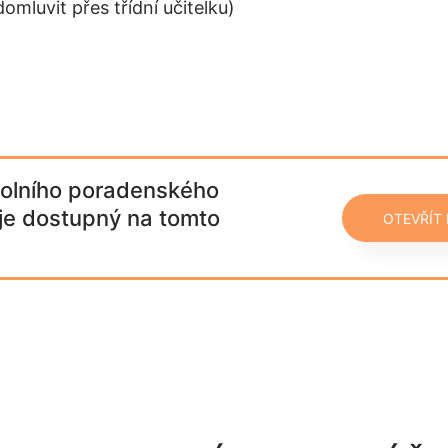
omluvit přes třídní učitelku)
olního poradenského
 je dostupný na tomto
OTEVŘÍT