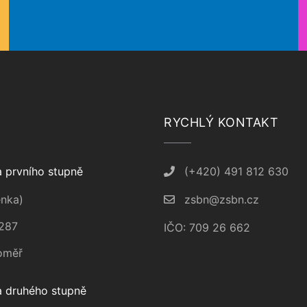
RYCHLÝ KONTAKT
 prvního stupně
(+420) 491 812 630
nka)
zsbn@zsbn.cz
287
IČO: 709 26 662
oměř
 druhého stupně