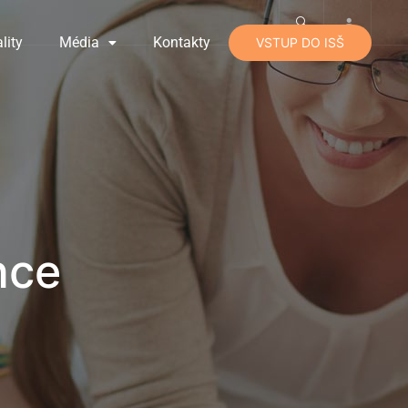
lity
Média
Kontakty
VSTUP DO ISŠ
nce