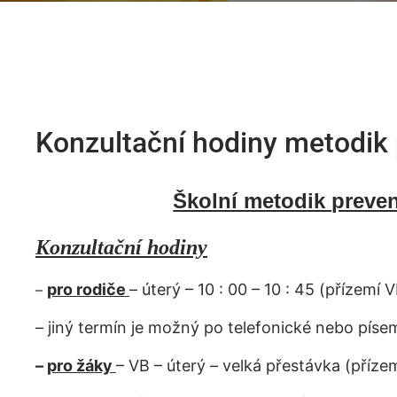
Konzultační hodiny metodik
Školní metodik preve
Konzultační hodiny
pro rodiče
–
úterý
– 10
: 00
– 10
: 45
(přízemí V
–
– jiný termín je možný po telefonické nebo
píse
–
pro žáky
– VB – úterý
– velká přestávka (přízem