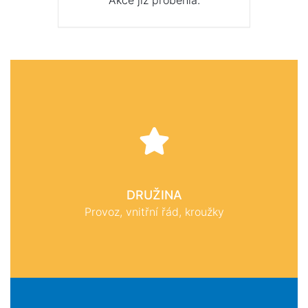
Akce již proběhla.
DRUŽINA
Provoz, vnitřní řád, kroužky