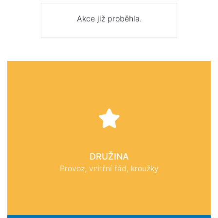
Akce již proběhla.
DRUŽINA
Provoz, vnitřní řád, kroužky