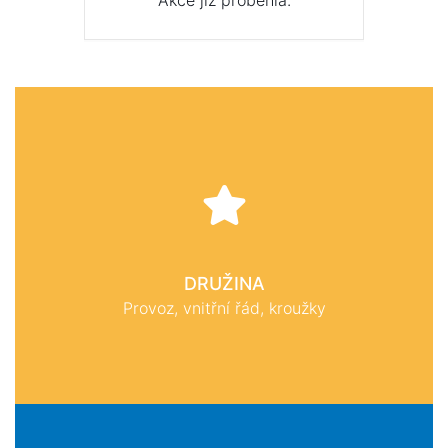
Akce již proběhla.
DRUŽINA
Provoz, vnitřní řád, kroužky