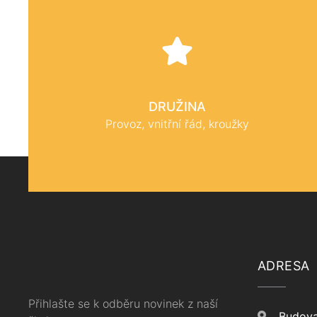
DRUŽINA
Provoz, vnitřní řád, kroužky
ADRESA
Přihlašte se k odběru novinek z naší
Budova