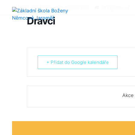
MÁTE DOTAZY?
+420 491 812 630
zsbn@zsbn.cz
Dravci
+ Přidat do Google kalendáře
Akce 