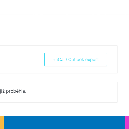
Škola
Žáci
Rodiče
Aktua
+ iCal / Outlook export
již proběhla.