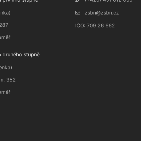
nka)
zsbn@zsbn.cz
287
IČO: 709 26 662
oměř
 druhého stupně
enka)
m. 352
oměř