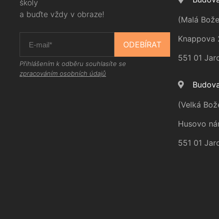
školy
a buďte vždy v obraze!
(Malá Bože
Knappova 
ODEBÍRAT
551 01 Jar
Přihlášením k odběru souhlasíte se
zpracováním osobních údajů
Budova
(Velká Bož
Husovo ná
551 01 Jar