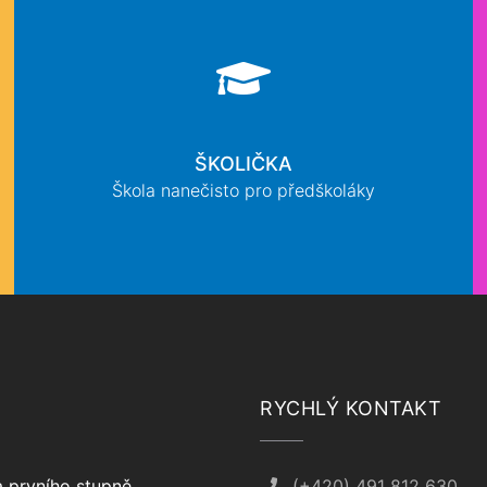
ŠKOLIČKA
Škola nanečisto pro předškoláky
RYCHLÝ KONTAKT
 prvního stupně
(+420) 491 812 630