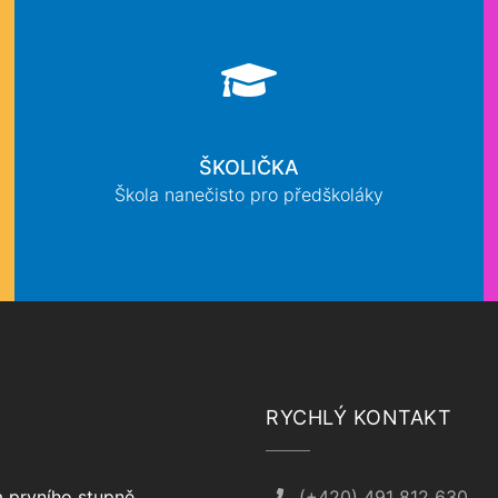
ŠKOLIČKA
Škola nanečisto pro předškoláky
RYCHLÝ KONTAKT
 prvního stupně
(+420) 491 812 630