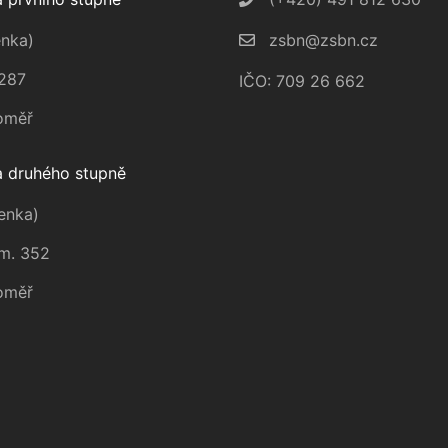
nka)
zsbn@zsbn.cz
287
IČO: 709 26 662
oměř
 druhého stupně
enka)
m. 352
oměř