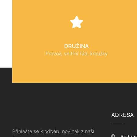
DRUŽINA
Provoz, vnitřní řád, kroužky
ADRESA
Přihlašte se k odběru novinek z naší
Budova