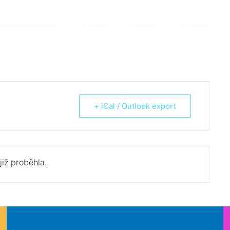
Škola
Žáci
Rodiče
Aktua
+ iCal / Outlook export
již proběhla.