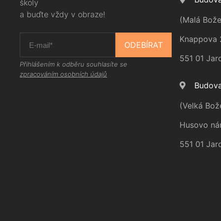
školy
a buďte vždy v obraze!
(Malá Bože
Knappova 
ODEBÍRAT
551 01 Jar
Přihlášením k odběru souhlasíte se
zpracováním osobních údajů
Budova
(Velká Bož
Husovo ná
551 01 Jar