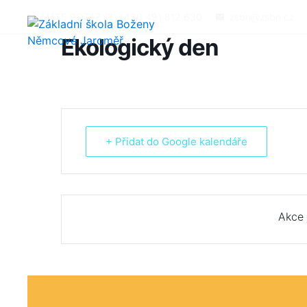
MÁTE DOTAZY?
+420 491 812 630
zsbn@zsbn.cz
Ekologický den
+ Přidat do Google kalendáře
Akce 