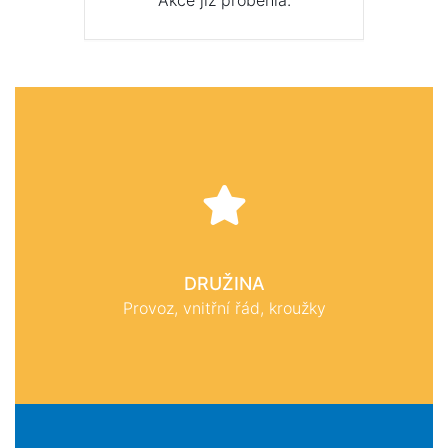
Akce již proběhla.
DRUŽINA
Provoz, vnitřní řád, kroužky