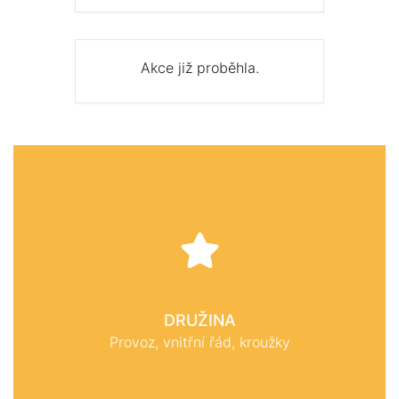
Akce již proběhla.
DRUŽINA
Provoz, vnitřní řád, kroužky