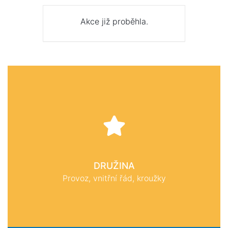
Akce již proběhla.
DRUŽINA
Provoz, vnitřní řád, kroužky