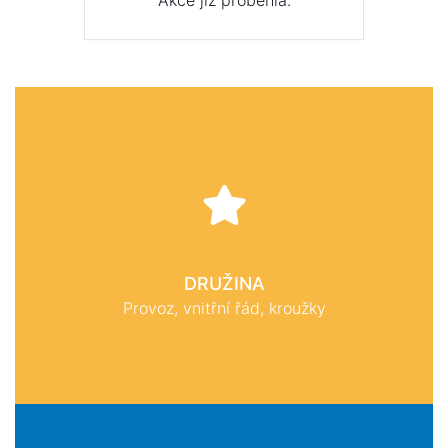
Akce již proběhla.
DRUŽINA
Provoz, vnitřní řád, kroužky