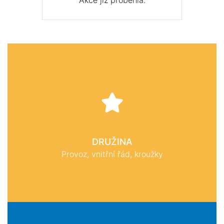
Akce již proběhla.
DRUŽINA
Provoz, vnitřní řád, kroužky