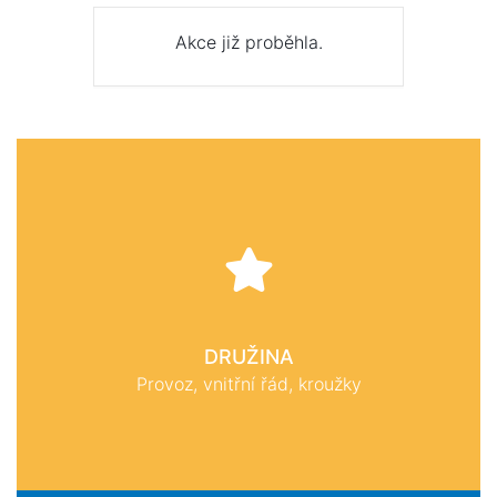
Akce již proběhla.
DRUŽINA
Provoz, vnitřní řád, kroužky