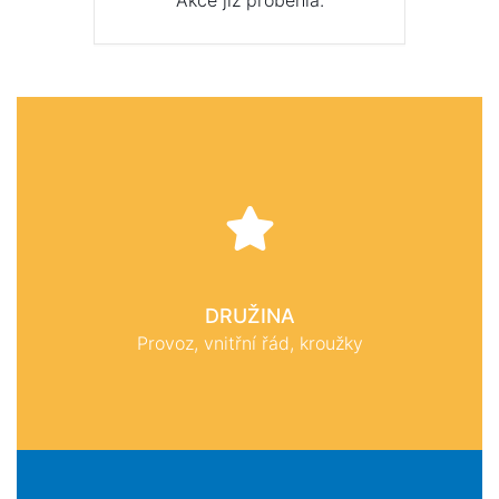
Akce již proběhla.
DRUŽINA
Provoz, vnitřní řád, kroužky