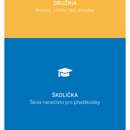
DRUŽINA
Provoz, vnitřní řád, kroužky
ŠKOLIČKA
Škola nanečisto pro předškoláky