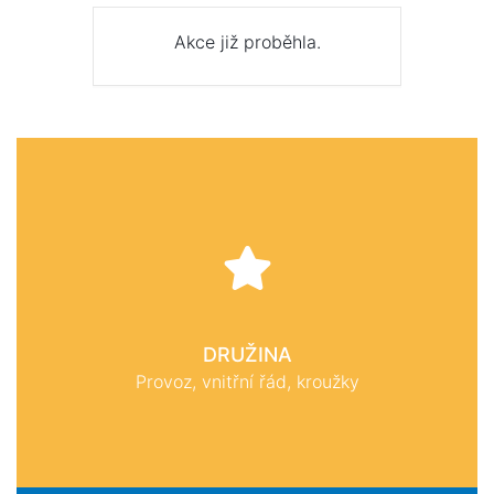
Akce již proběhla.
DRUŽINA
Provoz, vnitřní řád, kroužky