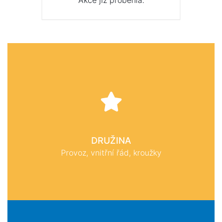
Akce již proběhla.
DRUŽINA
Provoz, vnitřní řád, kroužky