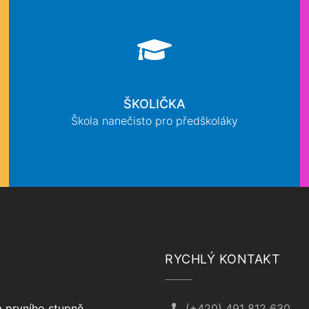
ŠKOLIČKA
Škola nanečisto pro předškoláky
RYCHLÝ KONTAKT
 prvního stupně
(+420) 491 812 630