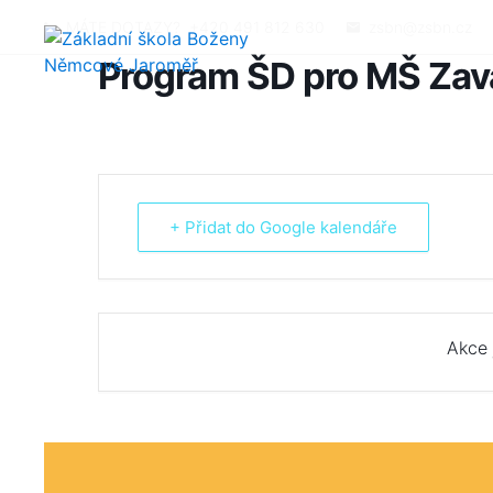
MÁTE DOTAZY?
+420 491 812 630
zsbn@zsbn.cz
Program ŠD pro MŠ Zav
+ Přidat do Google kalendáře
Akce 