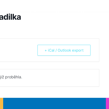
Škola
Žáci
Rodiče
Aktua
adilka
+ iCal / Outlook export
již proběhla.