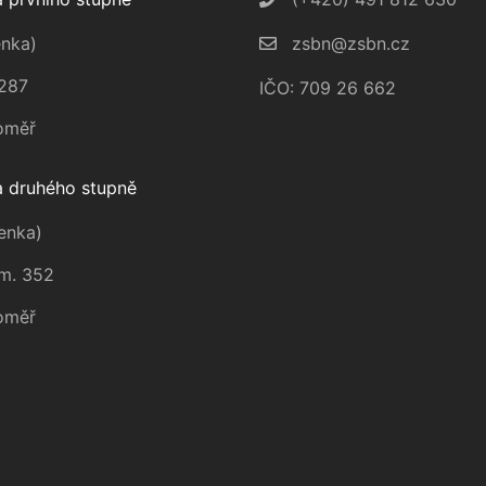
nka)
zsbn@zsbn.cz
287
IČO: 709 26 662
oměř
 druhého stupně
enka)
m. 352
oměř