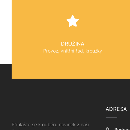
DRUŽINA
Provoz, vnitřní řád, kroužky
ADRESA
Přihlašte se k odběru novinek z naší
Budova