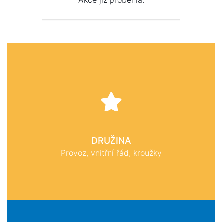
Akce již proběhla.
DRUŽINA
Provoz, vnitřní řád, kroužky