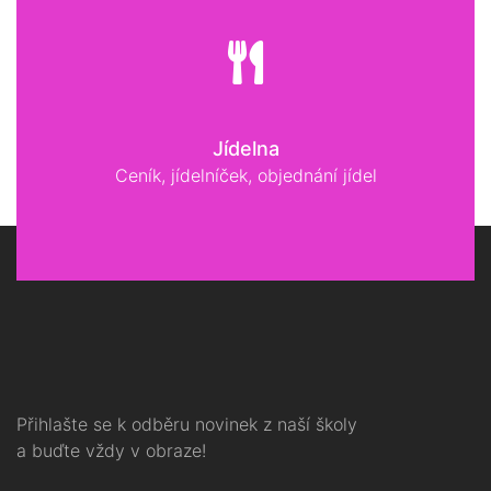
Jídelna
Ceník, jídelníček, objednání jídel
Přihlašte se k odběru novinek z naší školy
a buďte vždy v obraze!