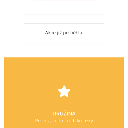
Akce již proběhla.
DRUŽINA
Provoz, vnitřní řád, kroužky