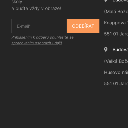
školy
a buďte vždy v obraze!
(Malá Bože
Knappova 
ODEBÍRAT
551 01 Jar
Přihlášením k odběru souhlasíte se
zpracováním osobních údajů
Budova
(Velká Bož
Husovo ná
551 01 Jar