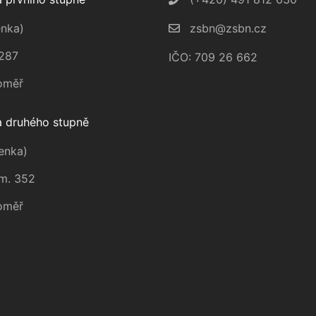
nka)
zsbn@zsbn.cz
287
IČO: 709 26 662
oměř
 druhého stupně
enka)
m. 352
oměř