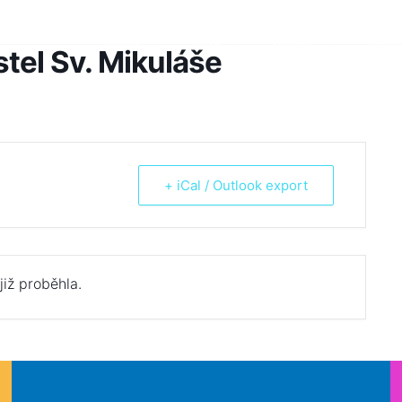
Škola
Žáci
Rodiče
Aktua
stel Sv. Mikuláše
+ iCal / Outlook export
již proběhla.