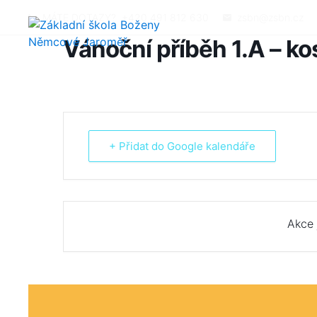
MÁTE DOTAZY?
+420 491 812 630
zsbn@zsbn.cz
Vánoční příběh 1.A – ko
+ Přidat do Google kalendáře
Akce 