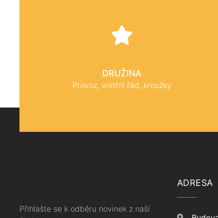
DRUŽINA
Provoz, vnitřní řád, kroužky
ADRESA
Přihlašte se k odběru novinek z naší
Budova