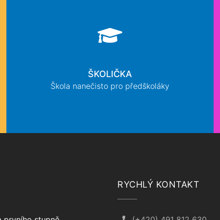
ŠKOLIČKA
Škola nanečisto pro předškoláky
RYCHLÝ KONTAKT
 prvního stupně
(+420) 491 812 630