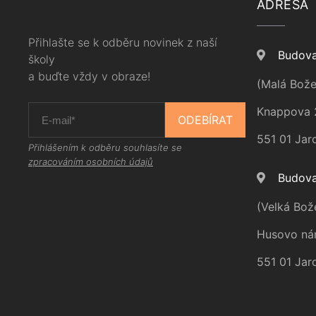
ADRESA
Přihlašte se k odběru novinek z naší
Budova
školy
a buďte vždy v obraze!
(Malá Bože
Knappova 
ODEBÍRAT
551 01 Jar
Přihlášením k odběru souhlasíte se
zpracováním osobních údajů
Budova
(Velká Bož
Husovo ná
551 01 Jar