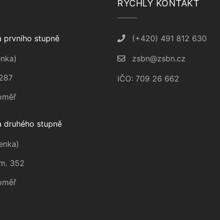
RYCHLÝ KONTAKT
 prvního stupně
(+420) 491 812 630
nka)
zsbn@zsbn.cz
287
IČO: 709 26 662
oměř
 druhého stupně
enka)
m. 352
oměř