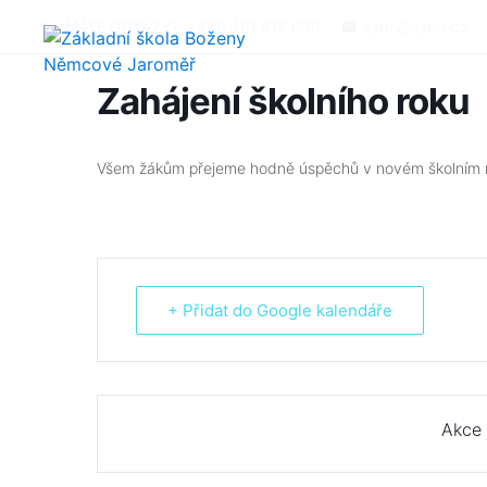
MÁTE DOTAZY?
+420 491 812 630
zsbn@zsbn.cz
Zahájení školního roku
Všem žákům přejeme hodně úspěchů v novém školním 
+ Přidat do Google kalendáře
Akce 