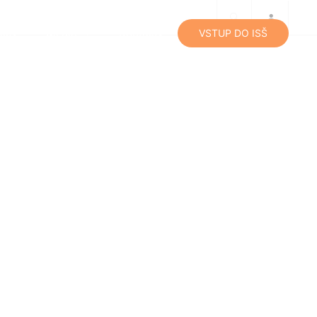
lity
Média
Kontakty
VSTUP DO ISŠ