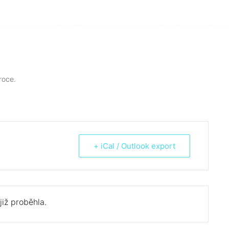
Škola
Žáci
Rodiče
Aktua
roce.
+ iCal / Outlook export
již proběhla.