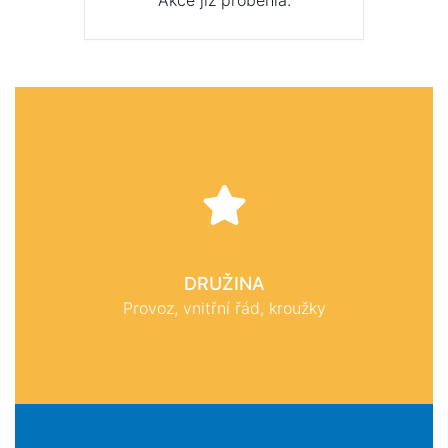
Akce již proběhla.
DRUŽINA
Provoz, vnitřní řád, kroužky