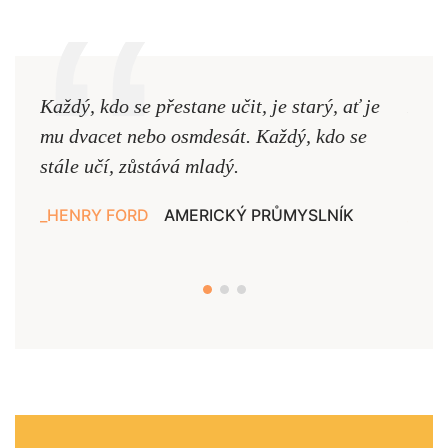
Každý, kdo se přestane učit, je starý, ať je
Naši
mu dvacet nebo osmdesát. Každý, kdo se
cest,
stále učí, zůstává mladý.
nejd
HENRY FORD
AMERICKÝ PRŮMYSLNÍK
JAN