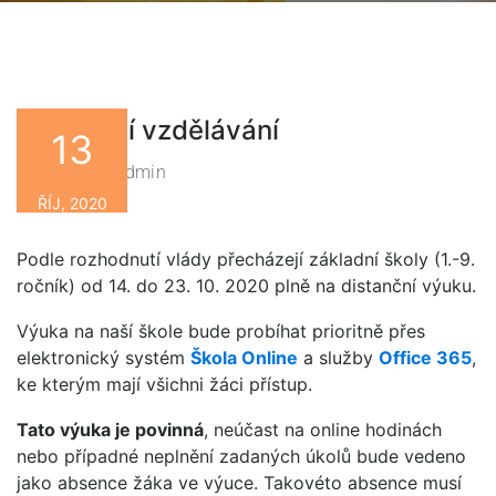
Distanční vzdělávání
13
Zsbn-Admin
By
ŘÍJ, 2020
Podle rozhodnutí vlády přecházejí základní školy (1.-9.
ročník) od 14. do 23. 10. 2020 plně na distanční výuku.
Výuka na naší škole bude probíhat prioritně přes
elektronický systém
Škola Online
a služby
Office 365
,
ke kterým mají všichni žáci přístup.
Tato výuka je povinná
, neúčast na online hodinách
nebo případné neplnění zadaných úkolů bude vedeno
jako absence žáka ve výuce. Takovéto absence musí