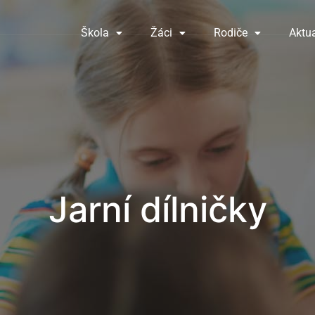
Škola
Žáci
Rodiče
Aktua
Jarní dílničky