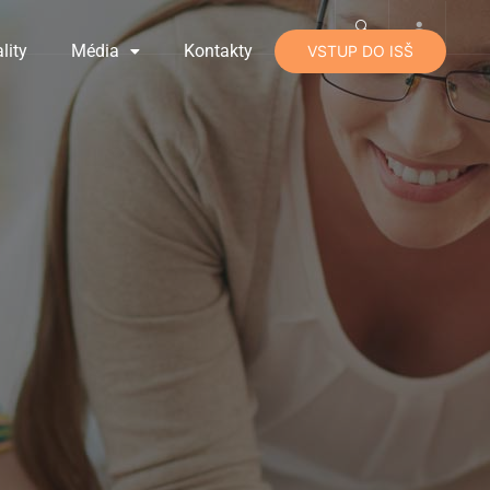
lity
Média
Kontakty
VSTUP DO ISŠ