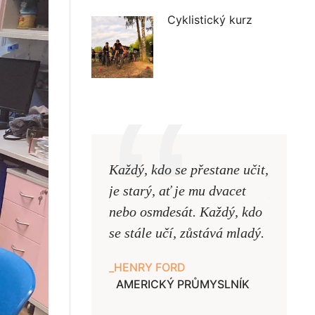
Cyklistický kurz
Každý, kdo se přestane učit,
Naši uč
je starý, ať je mu dvacet
podobni
nebo osmdesát. Každý, kdo
pouze uk
se stále učí, zůstává mladý.
samy ne
HENRY FORD
JAN A
AMERICKÝ PRŮMYSLNÍK
UČITE