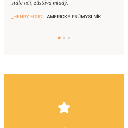
stále učí, zůstává mladý.
nejd
HENRY FORD
AMERICKÝ PRŮMYSLNÍK
JAN