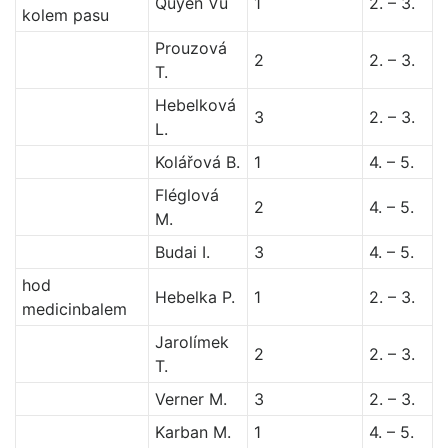
Quyen Vu
1
2. – 3.
kolem pasu
Prouzová
2
2. – 3.
T.
Hebelková
3
2. – 3.
L.
Kolářová B.
1
4. – 5.
Fléglová
2
4. – 5.
M.
Budai I.
3
4. – 5.
hod
Hebelka P.
1
2. – 3.
medicinbalem
Jarolímek
2
2. – 3.
T.
Verner M.
3
2. – 3.
Karban M.
1
4. – 5.