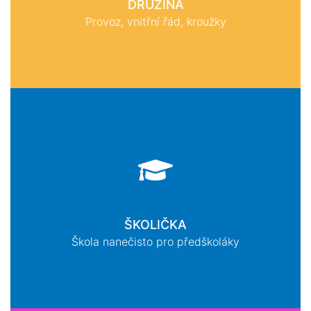
DRUŽINA
Provoz, vnitřní řád, kroužky
ŠKOLIČKA
Škola nanečisto pro předškoláky