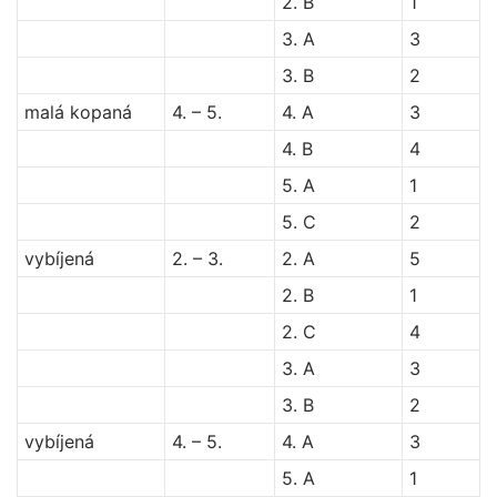
2. B
1
3. A
3
3. B
2
malá kopaná
4. – 5.
4. A
3
4. B
4
5. A
1
5. C
2
vybíjená
2. – 3.
2. A
5
2. B
1
2. C
4
3. A
3
3. B
2
vybíjená
4. – 5.
4. A
3
5. A
1