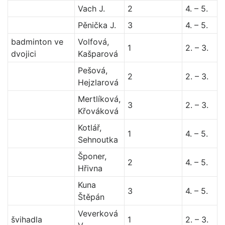
Vach J.
2
4. – 5.
Pěnička J.
3
4. – 5.
badminton ve
Volfová,
1
2. – 3.
dvojici
Kašparová
Pešová,
2
2. – 3.
Hejzlarová
Mertlíková,
3
2. – 3.
Křováková
Kotlář,
1
4. – 5.
Sehnoutka
Šponer,
2
4. – 5.
Hřivna
Kuna
3
4. – 5.
Štěpán
Veverková
švihadla
1
2. – 3.