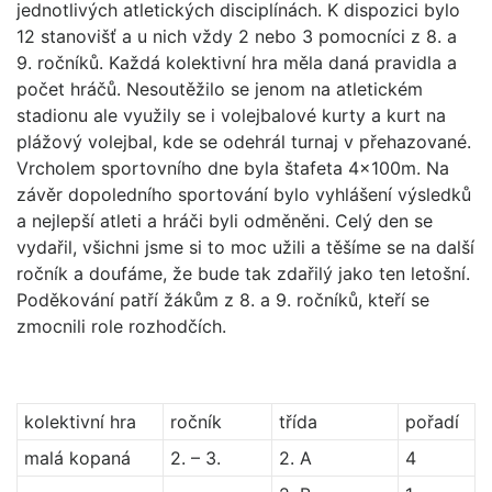
jednotlivých atletických disciplínách. K dispozici bylo
12 stanovišť a u nich vždy 2 nebo 3 pomocníci z 8. a
9. ročníků. Každá kolektivní hra měla daná pravidla a
počet hráčů. Nesoutěžilo se jenom na atletickém
stadionu ale využily se i volejbalové kurty a kurt na
plážový volejbal, kde se odehrál turnaj v přehazované.
Vrcholem sportovního dne byla štafeta 4x100m. Na
závěr dopoledního sportování bylo vyhlášení výsledků
a nejlepší atleti a hráči byli odměněni. Celý den se
vydařil, všichni jsme si to moc užili a těšíme se na další
ročník a doufáme, že bude tak zdařilý jako ten letošní.
Poděkování patří žákům z 8. a 9. ročníků, kteří se
zmocnili role rozhodčích.
kolektivní hra
ročník
třída
pořadí
malá kopaná
2. – 3.
2. A
4