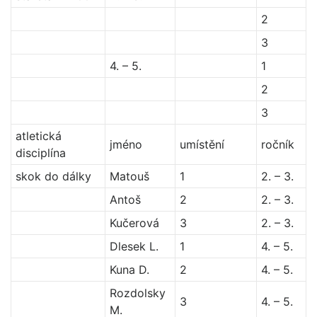
2
3
4. – 5.
1
2
3
atletická
jméno
umístění
ročník
disciplína
skok do dálky
Matouš
1
2. – 3.
Antoš
2
2. – 3.
Kučerová
3
2. – 3.
Dlesek L.
1
4. – 5.
Kuna D.
2
4. – 5.
Rozdolsky
3
4. – 5.
M.