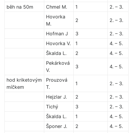
běh na 50m
Chmel M.
1
2. – 3.
Hovorka
2
2. – 3.
M.
Hofman J
3
2. – 3.
Hovorka V.
1
4. – 5.
Škalda L.
2
4. – 5.
Pekárková
3
4. – 5.
V.
hod kriketovým
Prouzová
1
2. – 3.
míčkem
T.
Hejzlar J.
2
2. – 3.
Tichý
3
2. – 3.
Škalda L.
1
4. – 5.
Šponer J.
2
4. – 5.