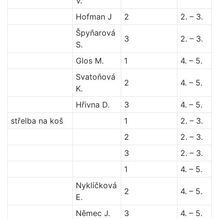
V.
Hofman J
2
2. – 3.
Špyňarová
3
2. – 3.
S.
Glos M.
1
4. – 5.
Svatoňová
2
4. – 5.
K.
Hřivna D.
3
4. – 5.
střelba na koš
1
2. – 3.
2
2. – 3.
3
2. – 3.
1
4. – 5.
Nyklíčková
2
4. – 5.
E.
Němec J.
3
4. – 5.