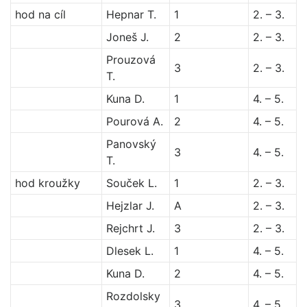
hod na cíl
Hepnar T.
1
2. – 3.
Joneš J.
2
2. – 3.
Prouzová
3
2. – 3.
T.
Kuna D.
1
4. – 5.
Pourová A.
2
4. – 5.
Panovský
3
4. – 5.
T.
hod kroužky
Souček L.
1
2. – 3.
Hejzlar J.
A
2. – 3.
Rejchrt J.
3
2. – 3.
Dlesek L.
1
4. – 5.
Kuna D.
2
4. – 5.
Rozdolsky
3
4. – 5.