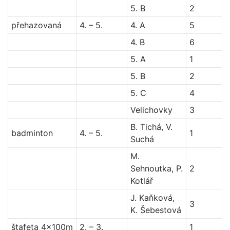
5. B
2
přehazovaná
4. – 5.
4. A
5
4. B
6
5. A
1
5. B
2
5. C
4
Velichovky
3
B. Tichá, V.
badminton
4. – 5.
1
Suchá
M.
Sehnoutka, P.
2
Kotlář
J. Kaňková,
3
K. Šebestová
štafeta 4x100m
2. – 3.
1