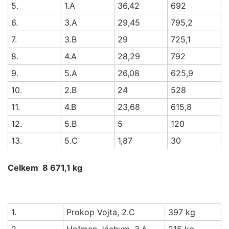
5.
1.A
36,42
692
6.
3.A
29,45
795,2
7.
3.B
29
725,1
8.
4.A
28,29
792
9.
5.A
26,08
625,9
10.
2.B
24
528
11.
4.B
23,68
615,8
12.
5.B
5
120
13.
5.C
1,87
30
Celkem 8 671,1 kg
1.
Prokop Vojta, 2.C
397 kg