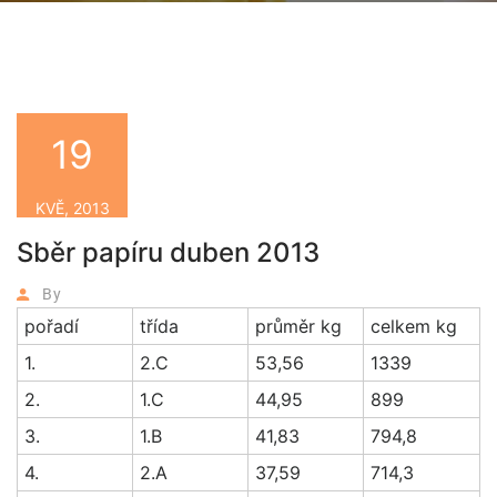
19
KVĚ, 2013
Sběr papíru duben 2013
By
pořadí
třída
průměr kg
celkem kg
1.
2.C
53,56
1339
2.
1.C
44,95
899
3.
1.B
41,83
794,8
4.
2.A
37,59
714,3