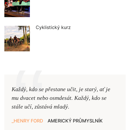
Cyklistický kurz
Každý, kdo se přestane učit, je starý, ať je
Naši
mu dvacet nebo osmdesát. Každý, kdo se
cest,
stále učí, zůstává mladý.
nejd
HENRY FORD
AMERICKÝ PRŮMYSLNÍK
JAN