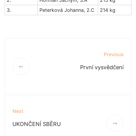
2.
Hofman Jáchym, 3.A
215 kg
3.
Peterková Johanna, 2.C
214 kg
Previous
První vysvědčení
Next
UKONČENÍ SBĚRU