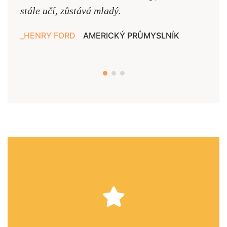
stále učí, zůstává mladý.
nejd
HENRY FORD
AMERICKÝ PRŮMYSLNÍK
JAN