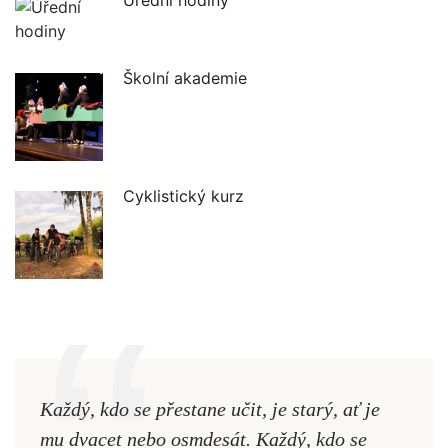
Úřední hodiny
Školní akademie
Cyklistický kurz
Každý, kdo se přestane učit, je starý, ať je
Naši
mu dvacet nebo osmdesát. Každý, kdo se
cest,