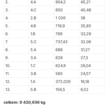
2.
4.A
904,2
45,21
3.
4.C
850
40,48
4.
2.B
1 026
38
5.
4.B
716,9
35,85
6.
1.B
799
33,29
7.
5.C
737,43
32,06
8.
5.A
688
31,27
9.
3.A
628
27,3
10.
1.C
624,9
26,04
11.
3.B
565
24,57
12.
1.A
372,026
16,18
13.
5.B
156,5
6,52
celkem: 9 420,656 kg