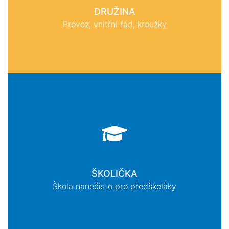
DRUŽINA
Provoz, vnitřní řád, kroužky
ŠKOLIČKA
Škola nanečisto pro předškoláky