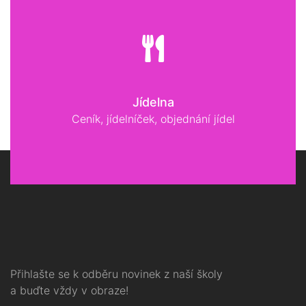
Jídelna
Ceník, jídelníček, objednání jídel
Přihlašte se k odběru novinek z naší školy
a buďte vždy v obraze!