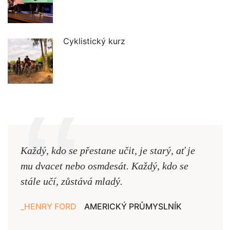
Cyklistický kurz
Každý, kdo se přestane učit, je starý, ať je
Naši
mu dvacet nebo osmdesát. Každý, kdo se
cest,
stále učí, zůstává mladý.
nejd
HENRY FORD
AMERICKÝ PRŮMYSLNÍK
JAN