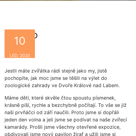
1.B v ZOO
10
By
LED, 2020
Jestli máte zvířátka rádi stejně jako my, jistě
pochopíte, jak moc jsme se těšili na výlet do
zoologické zahrady ve Dvoře Králové nad Labem.
Máme děti, které skvěle čtou spoustu písmenek,
krásně píší, rychle a bezchybně počítají. To vše se již
naši prvňáčci od září naučili. Proto jsme si dopřáli
jeden den volna a jeli jsme se podívat na naše zvířecí
kamarády. Prošli jsme všechny otevřené expozice,
obdivovali jsme nový pavilon žiraf a užili jsme si