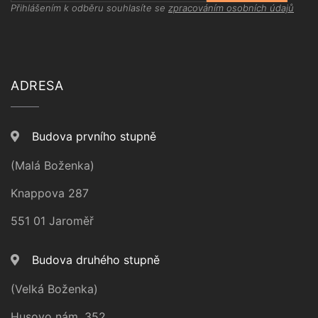
Přihlášením k odběru souhlasíte se
zpracováním osobních údajů
ADRESA
Budova prvního stupně
(Malá Boženka)
Knappova 287
551 01 Jaroměř
Budova druhého stupně
(Velká Boženka)
Husovo nám. 352