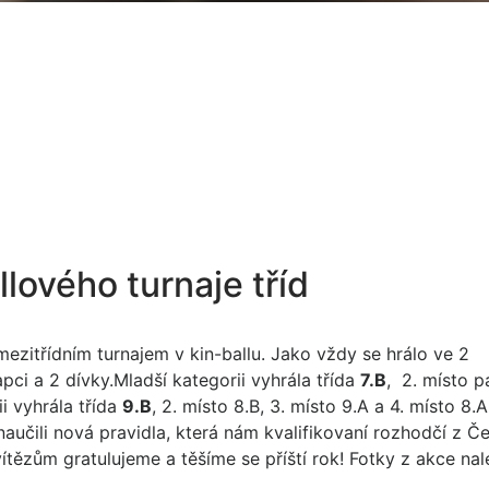
llového turnaje tříd
ezitřídním turnajem v kin-ballu. Jako vždy se hrálo ve 2
hlapci a 2 dívky.Mladší kategorii vyhrála třída
7.B
, 2. místo pa
ii vyhrála třída
9.B
, 2. místo 8.B, 3. místo 9.A a 4. místo 8.A
 naučili nová pravidla, která nám kvalifikovaní rozhodčí z 
 vítězům gratulujeme a těšíme se příští rok! Fotky z akce na