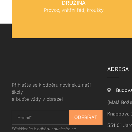
DRUŽINA
Provoz, vnitřní řád, kroužky
ADRESA
Přihlašte se k odběru novinek z naší
Budova
školy
a buďte vždy v obraze!
(Malá Bože
Knappova 
ODEBÍRAT
551 01 Jar
Přihlášením k odběru souhlasíte se