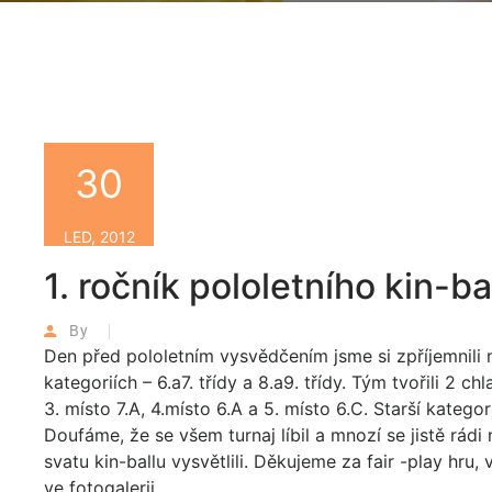
30
LED, 2012
1. ročník pololetního kin-ba
By
Den před pololetním vysvědčením jsme si zpříjemnili m
kategoriích – 6.a7. třídy a 8.a9. třídy. Tým tvořili 2 c
3. místo 7.A, 4.místo 6.A a 5. místo 6.C. Starší kategor
Doufáme, že se všem turnaj líbil a mnozí se jistě rádi
svatu kin-ballu vysvětlili. Děkujeme za fair -play hru,
ve fotogalerii.