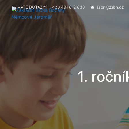
MÁTE DOTAZY?
+420 491 812 630
zsbn@zsbn.cz
1. ročn