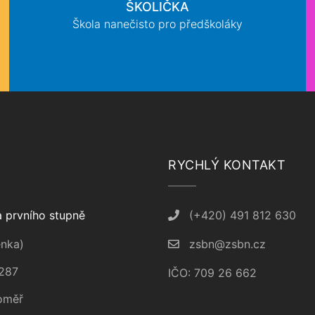
ŠKOLIČKA
Škola nanečisto pro předškoláky
RYCHLÝ KONTAKT
 prvního stupně
(+420) 491 812 630
nka)
zsbn@zsbn.cz
287
IČO: 709 26 662
oměř