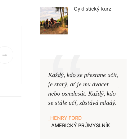
Cyklistický kurz
Každý, kdo se přestane učit,
Naši uč
je starý, ať je mu dvacet
podobni
nebo osmdesát. Každý, kdo
pouze uk
se stále učí, zůstává mladý.
samy ne
HENRY FORD
JAN A
AMERICKÝ PRŮMYSLNÍK
UČITE