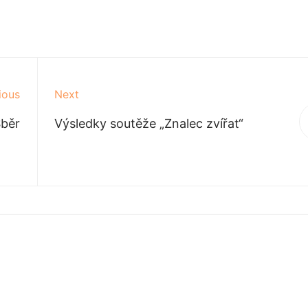
ious
Next
běr
Výsledky soutěže „Znalec zvířat“