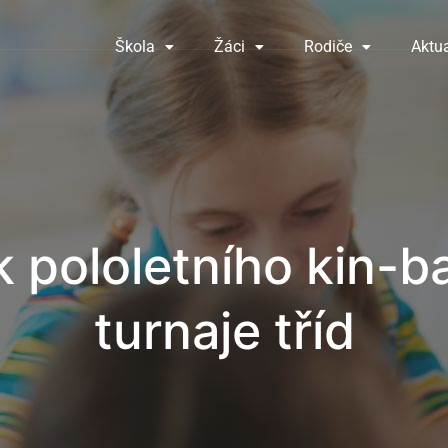
Škola
Žáci
Rodiče
Aktua
ík pololetního kin-b
turnaje tříd