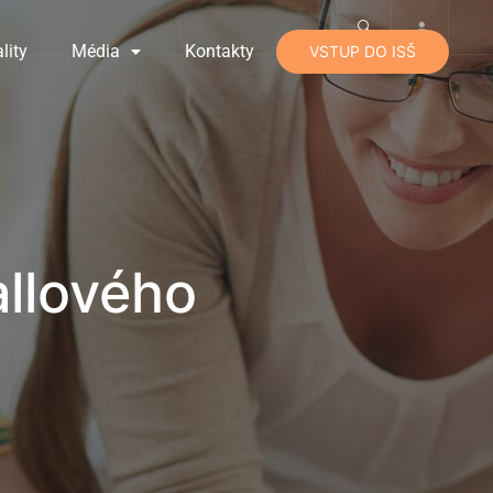
lity
Média
Kontakty
VSTUP DO ISŠ
allového