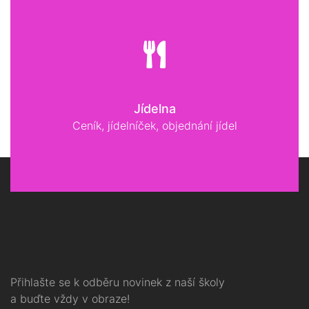
Jídelna
Ceník, jídelníček, objednání jídel
Přihlašte se k odběru novinek z naší školy
a buďte vždy v obraze!