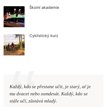
Školní akademie
Cyklistický kurz
Každý, kdo se přestane učit, je starý, ať je
Naši
mu dvacet nebo osmdesát. Každý, kdo se
cest,
stále učí, zůstává mladý.
nejd