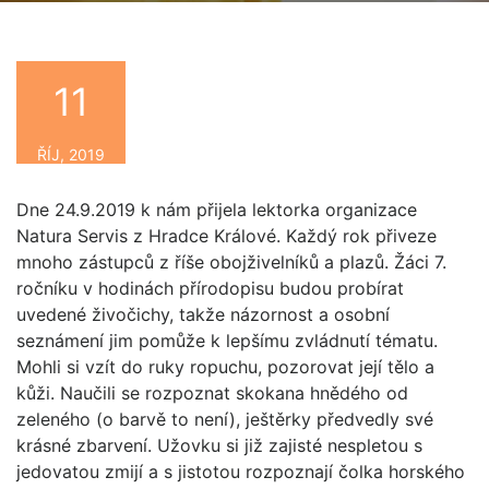
11
By
ŘÍJ, 2019
Dne 24.9.2019 k nám přijela lektorka organizace
Natura Servis z Hradce Králové. Každý rok přiveze
mnoho zástupců z říše obojživelníků a plazů. Žáci 7.
ročníku v hodinách přírodopisu budou probírat
uvedené živočichy, takže názornost a osobní
seznámení jim pomůže k lepšímu zvládnutí tématu.
Mohli si vzít do ruky ropuchu, pozorovat její tělo a
kůži. Naučili se rozpoznat skokana hnědého od
zeleného (o barvě to není), ještěrky předvedly své
krásné zbarvení. Užovku si již zajisté nespletou s
jedovatou zmijí a s jistotou rozpoznají čolka horského