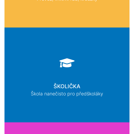
ŠKOLIČKA
Škola nanečisto pro předškoláky