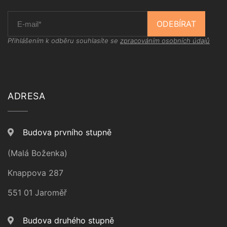
ODEBÍRAT
Přihlášením k odběru souhlasíte se
zpracováním osobních údajů
ADRESA
Budova prvního stupně
(Malá Boženka)
Knappova 287
551 01 Jaroměř
Budova druhého stupně