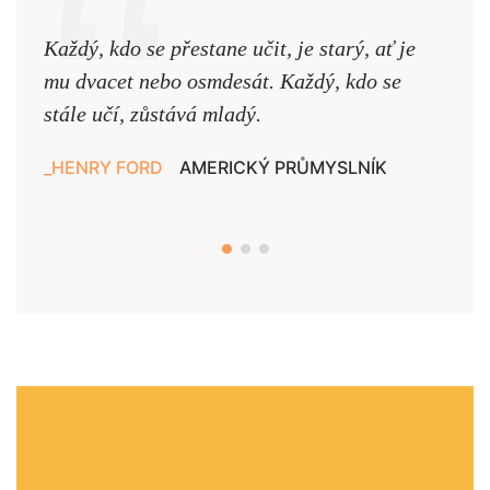
Každý, kdo se přestane učit, je starý, ať je
Naši
mu dvacet nebo osmdesát. Každý, kdo se
cest,
stále učí, zůstává mladý.
nejd
HENRY FORD
AMERICKÝ PRŮMYSLNÍK
JAN