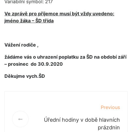
Variabilní symbol: 217
Ve zprávě pro příjemce musí být
vždy uvedeno:
jméno žáka – ŠD třída
Vážení rodiče ,
žádáme vás o uhrazení poplatku za ŠD na období září
– prosinec do 30.9.2020
Děkujme vych.ŠD
Previous
Úřední hodiny v době hlavních
prázdnin