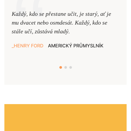
Každý, kdo se přestane učit, je starý, ať je
Naši
mu dvacet nebo osmdesát. Každý, kdo se
cest,
stále učí, zůstává mladý.
nejd
HENRY FORD
AMERICKÝ PRŮMYSLNÍK
JAN