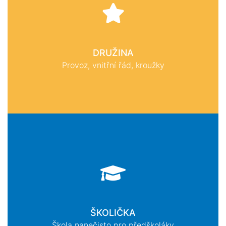
DRUŽINA
Provoz, vnitřní řád, kroužky
ŠKOLIČKA
Škola nanečisto pro předškoláky