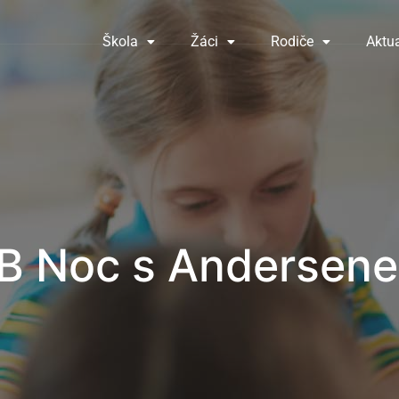
Škola
Žáci
Rodiče
Aktua
.B Noc s Andersen