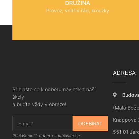
DRUŽINA
Provoz, vnitřní řád, kroužky
ADRESA
Přihlašte se k odběru novinek z naší
Budova
školy
a buďte vždy v obraze!
(Malá Bože
Knappova 
ODEBÍRAT
551 01 Jar
Přihlášením k odběru souhlasíte se