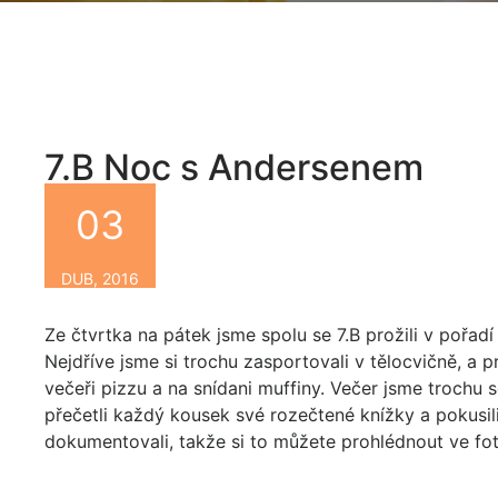
7.B Noc s Andersenem
03
By
DUB, 2016
Ze čtvrtka na pátek jsme spolu se 7.B prožili v pořad
Nejdříve jsme si trochu zasportovali v tělocvičně, a pr
večeři pizzu a na snídani muffiny. Večer jsme trochu s
přečetli každý kousek své rozečtené knížky a pokusili 
dokumentovali, takže si to můžete prohlédnout ve foto