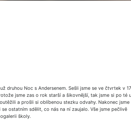
í už druhou Noc s Andersenem. Sešli jsme se ve čtvrtek v 17
otože jsme zas o rok starší a šikovnější, tak jsme si po té 
outěžili a prošli si oblíbenou stezku odvahy. Nakonec jsme 
se ostatním sdělit, co nás na ní zaujalo. Vše jsme pečlivě
galerii školy.