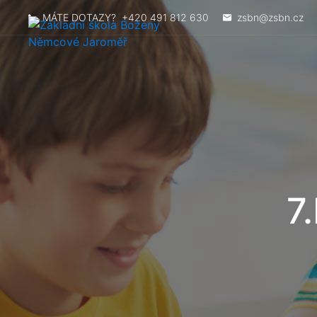
MÁTE DOTAZY?
+420 491 812 630
zsbn@zsbn.cz
7