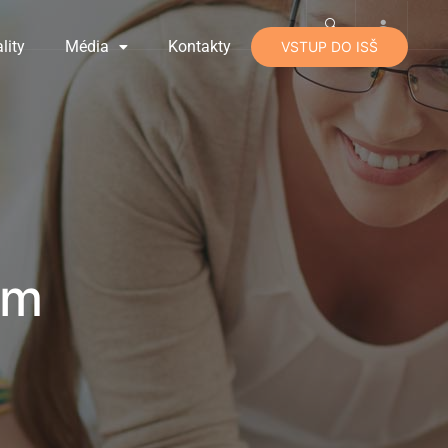
lity
Média
Kontakty
VSTUP DO ISŠ
em