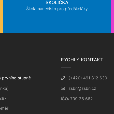
ŠKOLIČKA
Škola nanečisto pro předškoláky
RYCHLÝ KONTAKT
 prvního stupně
(+420) 491 812 630
nka)
zsbn@zsbn.cz
287
IČO: 709 26 662
oměř