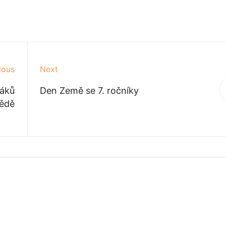
ious
Next
žáků
Den Země se 7. ročníky
vědě