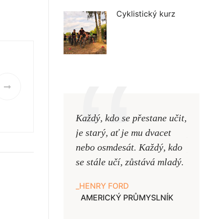
Cyklistický kurz
Každý, kdo se přestane učit,
Naši uč
je starý, ať je mu dvacet
podobni
nebo osmdesát. Každý, kdo
pouze uk
se stále učí, zůstává mladý.
samy ne
HENRY FORD
JAN A
AMERICKÝ PRŮMYSLNÍK
UČITE