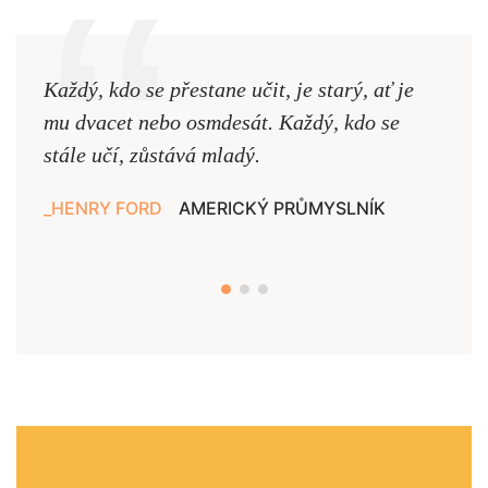
Každý, kdo se přestane učit, je starý, ať je
Naši
mu dvacet nebo osmdesát. Každý, kdo se
cest,
stále učí, zůstává mladý.
nejd
HENRY FORD
AMERICKÝ PRŮMYSLNÍK
JAN