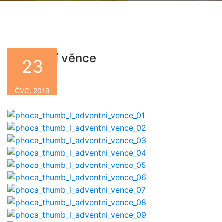
Adventní věnce
23
By
ČVC, 2019