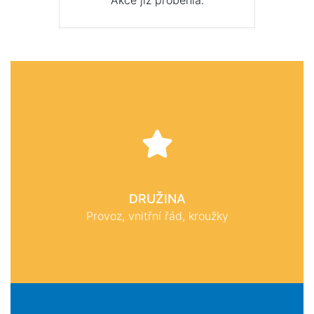
Akce již proběhla.
DRUŽINA
Provoz, vnitřní řád, kroužky