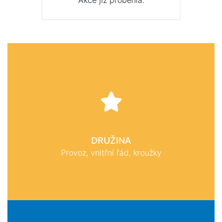
Akce již proběhla.
DRUŽINA
Provoz, vnitřní řád, kroužky