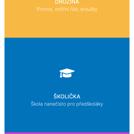
DRUŽINA
Provoz, vnitřní řád, kroužky
ŠKOLIČKA
Škola nanečisto pro předškoláky