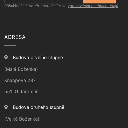
Přihlášením k odběru souhlasíte se
zpracováním osobních údajů
ADRESA
Budova prvního stupně
(Malá Boženka)
Knappova 287
551 01 Jaroměř
Budova druhého stupně
(Velká Boženka)