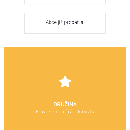
Akce již proběhla.
DRUŽINA
Provoz, vnitřní řád, kroužky