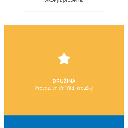
Akce již proběhla.
DRUŽINA
Provoz, vnitřní řád, kroužky