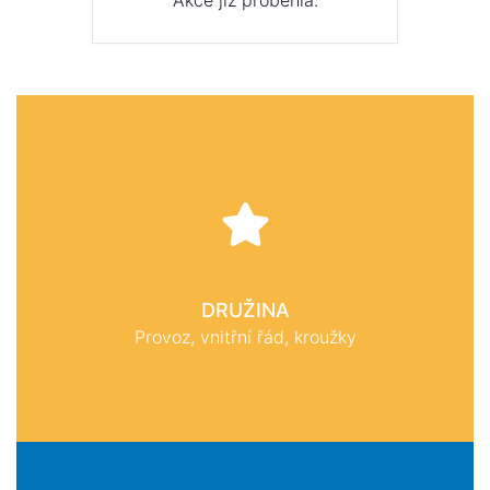
Akce již proběhla.
DRUŽINA
Provoz, vnitřní řád, kroužky