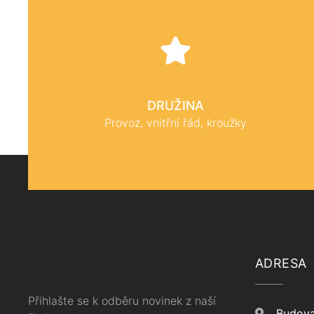
DRUŽINA
Provoz, vnitřní řád, kroužky
ADRESA
Přihlašte se k odběru novinek z naší
Budova