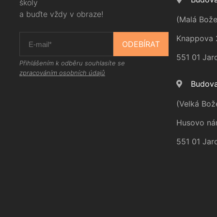
školy
a buďte vždy v obraze!
(Malá Bože
Knappova 
ODEBÍRAT
551 01 Jar
Přihlášením k odběru souhlasíte se
zpracováním osobních údajů
Budova
(Velká Bož
Husovo ná
551 01 Jar