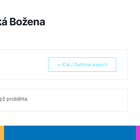
Škola
Žáci
Rodiče
Aktua
lká Božena
+ iCal / Outlook export
již proběhla.