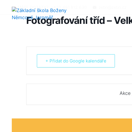
MÁTE DOTAZY?
+420 491 812 630
zsbn@zsbn.cz
Fotografování tříd – Ve
+ Přidat do Google kalendáře
Akce 