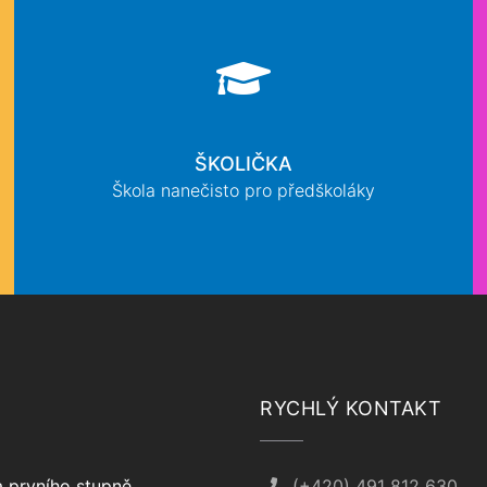
ŠKOLIČKA
Škola nanečisto pro předškoláky
RYCHLÝ KONTAKT
 prvního stupně
(+420) 491 812 630