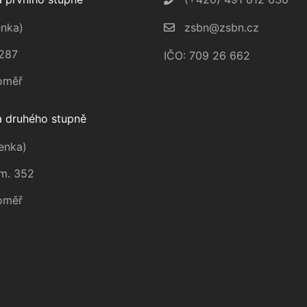
nka)
zsbn@zsbn.cz
287
IČO: 709 26 662
oměř
 druhého stupně
enka)
m. 352
oměř