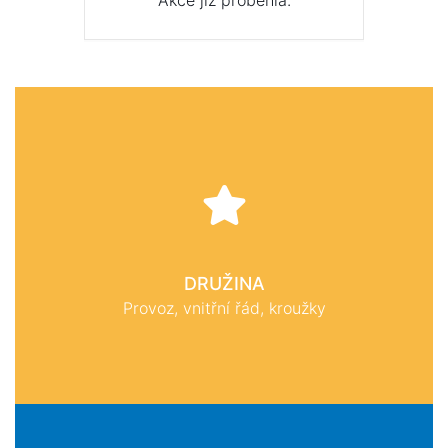
Akce již proběhla.
DRUŽINA
Provoz, vnitřní řád, kroužky