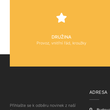
DRUŽINA
Provoz, vnitřní řád, kroužky
ADRESA
Přihlašte se k odběru novinek z naší
Budova