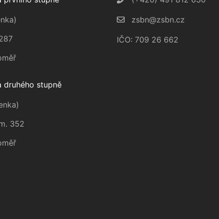
nka)
zsbn@zsbn.cz
287
IČO: 709 26 662
oměř
 druhého stupně
enka)
m. 352
oměř