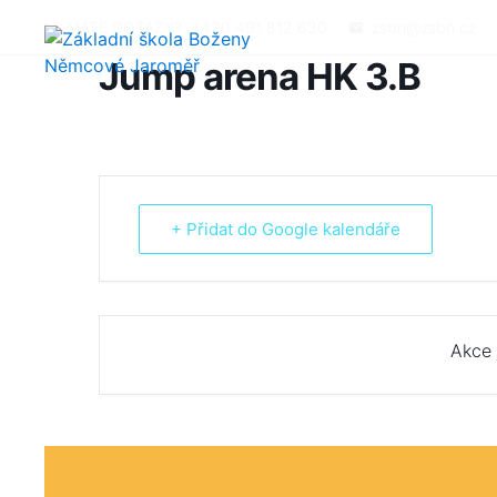
MÁTE DOTAZY?
+420 491 812 630
zsbn@zsbn.cz
Jump arena HK 3.B
+ Přidat do Google kalendáře
Akce 