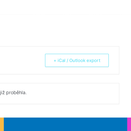
Škola
Žáci
Rodiče
Aktua
+ iCal / Outlook export
již proběhla.