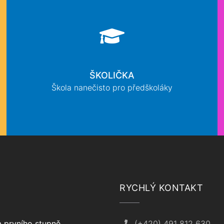
ŠKOLIČKA
Škola nanečisto pro předškoláky
RYCHLÝ KONTAKT
 prvního stupně
(+420) 491 812 630