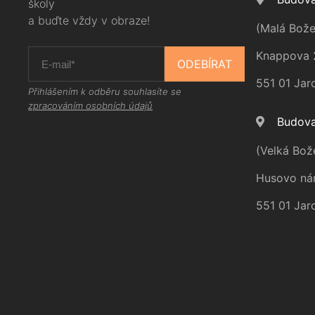
školy
a buďte vždy v obraze!
(Malá Bože
Knappova 
ODEBÍRAT
551 01 Jar
Přihlášením k odběru souhlasíte se
zpracováním osobních údajů
Budova
(Velká Bož
Husovo ná
551 01 Jar