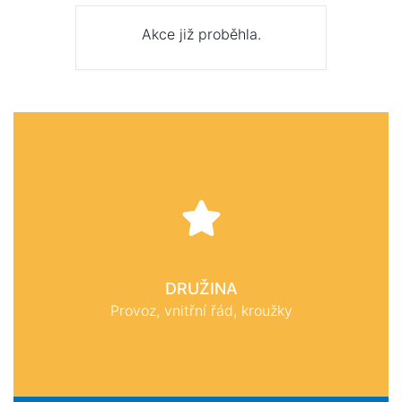
Akce již proběhla.
DRUŽINA
Provoz, vnitřní řád, kroužky